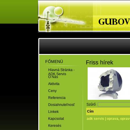
FŐMENÜ
Friss hírek
Hlavná Stránka -
ADK Servis
O Nás
Aktivita
Ceny
Referencia
Szűrő
Dosiahnuteľnosť
Cím
Linkek
Kapcsolat
adk servis | oprava, oprav
Keresés