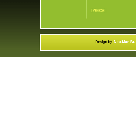
[Vissza]
Design by:
Neu-Man Bt. 